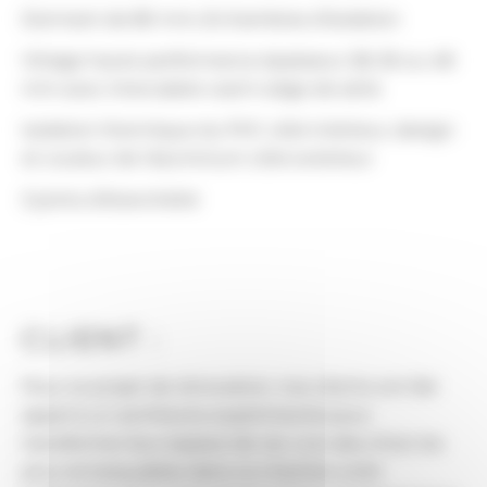
Dormant de 80 mm, 8 chambres d’isolation
Vitrage haute performance épaisseur 28, 36 ou 48
mm avec intercalaire warm edge de série
Isolation thermique du PVC côté intérieur, design
et couleur de l’aluminium côté extérieur
3 joints d’étanchéité
CLIENT :
Pour ce projet de rénovation, nos clients ont fait
appel à un architecte expérimenté pour
transformer leur espace de vie. L’un des choix les
plus remarquables dans ce chantier a été