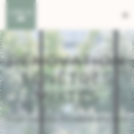
Bienvenue chez Opus Menuiserie Gestion du consent
RÉNOVATION
FENÊTRES
MIXTES
Accueil
-
Inspirations
-
Rénovation fenêtres mixtes