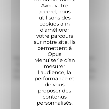
Avec votre
accord, nous
utilisons des
cookies afin
d’améliorer
votre parcours
sur notre site. Ils
permettent à
Opus
Opus Menuiserie simplifie vos ouvertures :
Menuiserie d’en
fenêtres, portes, volets, portails, stores, …
mesurer
Des menuiseries de haute qualité et 100%
l’audience, la
françaises pour le confort de votre maison.
performance et
de vous
Contact
proposer des
contenus
09 73 79 50 49
personnalisés.