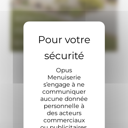
Fenêtres
PVC
RÉNOVATION
FENÊTRES
EN PVC
Opus
Menuiserie
s’engage à ne
communiquer
aucune donnée
personnelle à
des acteurs
commerciaux
ou publicitaires.