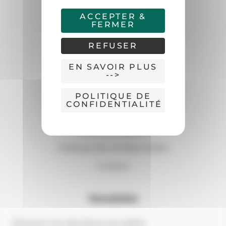
Nous écrire
ACCEPTER &
FERMER
Liens utiles
REFUSER
Opus Menuiserie
EN SAVOIR PLUS
-->
Menuiseries
Inspirations
POLITIQUE DE
CONFIDENTIALITÉ
Conseils
Mentions légales
Politique de confidentialité
Cookies
Newsletter
Recevez nos dernières actualités.